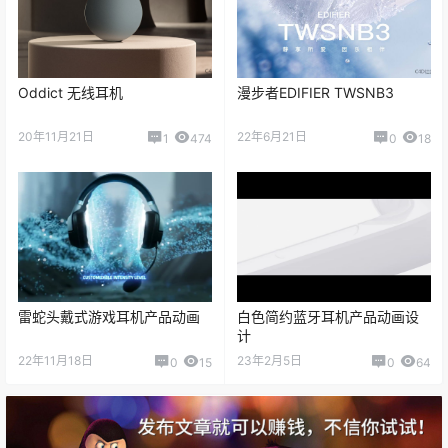
如需安装服务，请先购买《
软件代装
》服务后，私信站长，站长将
远程为你服务。
0
0
海报分享
收藏
举报
耳机
猜你喜欢
Oddict 无线耳机
漫步者EDIFIER TWSNB3
20年11月21日
22年6月21日
1
474
0
18