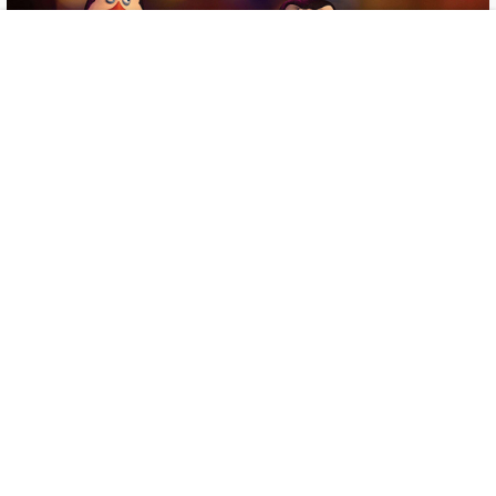
首页
专题
认证
搜索
菜单
登录
雷蛇头戴式游戏耳机产品动画
白色简约蓝牙耳机产品动画设
计
22年11月18日
23年2月5日
0
15
0
64
4 条回复
文章作者
管理员
A
M
欢迎您，新朋友，感谢参与互动！
确认修改