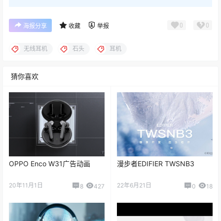
0
0
海报分享
收藏
举报
无线耳机
石头
耳机
猜你喜欢
OPPO Enco W31广告动画
漫步者EDIFIER TWSNB3
20年11月1日
22年6月21日
8
427
0
18