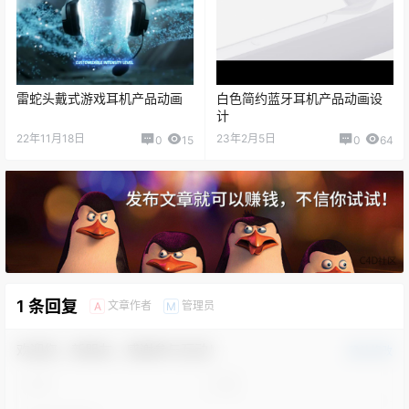
雷蛇头戴式游戏耳机产品动画
白色简约蓝牙耳机产品动画设
计
22年11月18日
23年2月5日
0
15
0
64
1 条回复
文章作者
管理员
A
M
欢迎您，新朋友，感谢参与互动！
确认修改