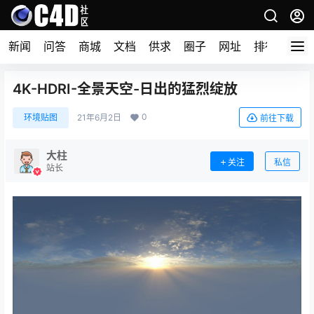
新闻
问答
商城
文档
供求
圈子
网址
排行榜
4K-HDRI-全景天空-日出的猛烈绽放
0
环境贴图
21年6月2日
前往下载
大柱
关注
私信
站长