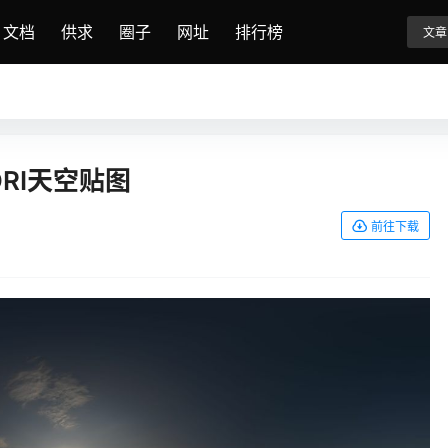
文档
供求
圈子
网址
排行榜
文章
DRI天空贴图
前往下载