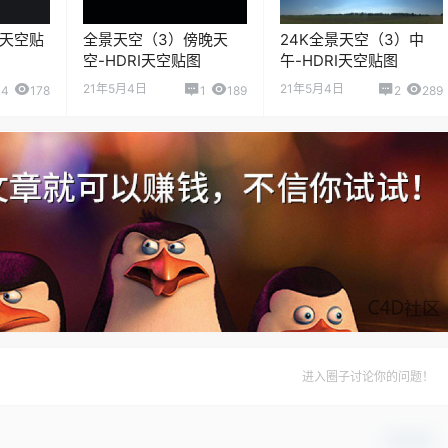
I天空贴
全景天空（3）傍晚天
24K全景天空（3）中
空-HDRI天空贴图
午-HDRI天空贴图
21年5月4日
21年5月4日
4
178
1
189
2
289
进入圈子讨论你的问题！
确认修改