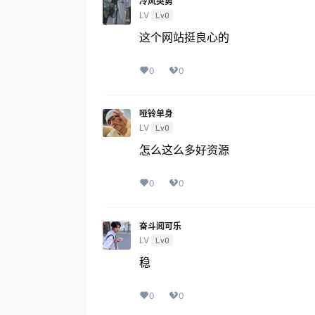
冷风英勇
LV
Lv0
这个网站挺良心的
0
0
哑铃单身
LV
Lv0
怎么这么多好资源
0
0
奋斗闻可乐
LV
Lv0
稳
0
0