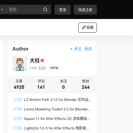
登录
快速注册
投稿
Author
关注
私信
大柱
LVIII
Lv3
VIPIII
文章
评论
关注
粉丝
4925
141
0
244
[文章]
LZ Motion Path 2.1.0 for Blender 实时运
动路径编辑插件
[文章]
Leons Modeling Toolkit 2.0 for Blender
建筑建模工具包
[文章]
Aquon 1.1 for After Effects 2D 流体模拟插
件
[文章]
LightsOn 1.0.3 for After Effects 电影级镜