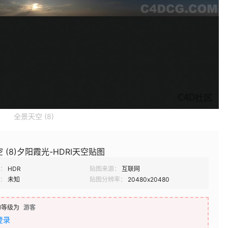
全景天空 (8)
 (8)夕阳霞光-HDRI天空贴图
：
HDR
贴图来源：
互联网
：
未知
贴图分辨率：
20480x20480
的等级为
游客
登录