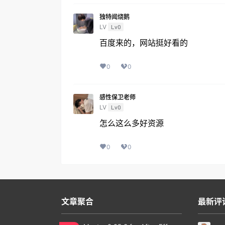
独特闻烧鹅
LV
Lv0
百度来的，网站挺好看的
0
0
感性保卫老师
LV
Lv0
怎么这么多好资源
0
0
文章聚合
最新评