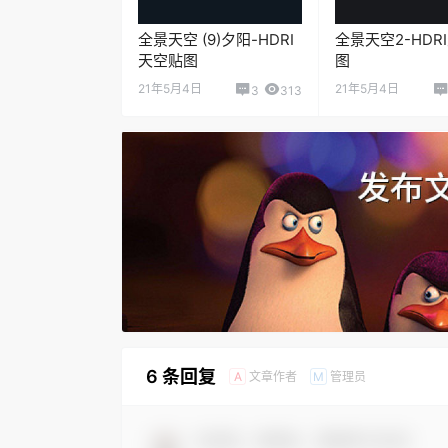
全景天空 (9)夕阳-HDRI
全景天空2-HDR
天空贴图
图
21年5月4日
21年5月4日
3
313
6 条回复
文章作者
管理员
A
M
欢迎您，新朋友，感谢参与互动！