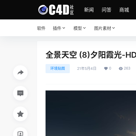
新闻
问答
商城
软件
插件
模型
图片素材
全景天空 (8)夕阳霞光-H
0
263
环境贴图
21年5月4日