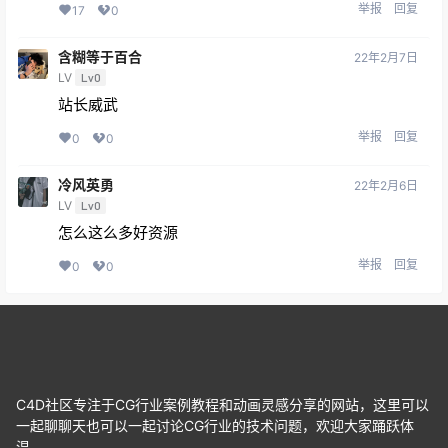
举报
回复
17
0
含糊等于百合
22年2月7日
LV
Lv0
站长威武
举报
回复
0
0
冷风英勇
22年2月6日
LV
Lv0
怎么这么多好资源
举报
回复
0
0
C4D社区专注于CG行业案例教程和动画灵感分享的网站，这里可以
一起聊聊天也可以一起讨论CG行业的技术问题，欢迎大家踊跃体
温。