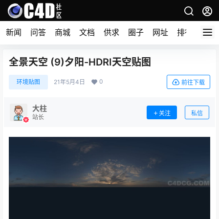
新闻
问答
商城
文档
供求
圈子
网址
排行榜
全景天空 (9)夕阳-HDRI天空贴图
0
环境贴图
21年5月4日
前往下载
大柱
关注
私信
站长