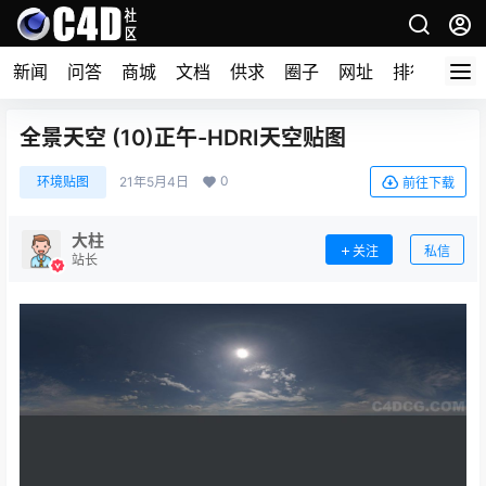
新闻
问答
商城
文档
供求
圈子
网址
排行榜
全景天空 (10)正午-HDRI天空贴图
0
环境贴图
21年5月4日
前往下载
大柱
关注
私信
站长