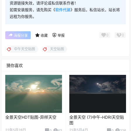
资源链接失效，请评论或私信联系作者！
如需安装服务，请先购买《
软件代装
》服务后，私信站长，站长将
远程为你服务。
0
0
海报分享
收藏
举报
中午天空贴图
天空贴图
猜你喜欢
全景天空HDT贴图-异样天空
全景天空 (7)中午-HDRI天空贴
图
22年5月28日
21年5月4日
0
62
0
226