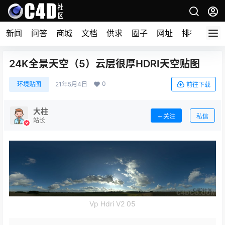
新闻
问答
商城
文档
供求
圈子
网址
排行榜
24K全景天空（5）云层很厚HDRI天空贴图
0
环境贴图
21年5月4日
前往下载
大柱
关注
私信
站长
Vp Hdri V2 05