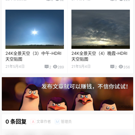
24K全景天空（3）中午-HDRI
24K全景天空（4）晚霞-HDRI
天空贴图
天空贴图
21年5月4日
21年5月4日
2
289
2
356
0 条回复
文章作者
管理员
A
M