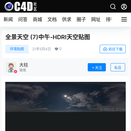
新闻
问答
商城
文档
供求
圈子
网址
排行榜
全景天空 (7)中午-HDRI天空贴图
0
环境贴图
21年5月4日
前往下载
大柱
关注
私信
站长