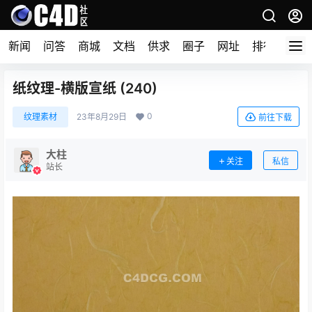
新闻
问答
商城
文档
供求
圈子
网址
排行榜
纸纹理-横版宣纸 (240)
0
纹理素材
23年8月29日
前往下载
大柱
关注
私信
站长