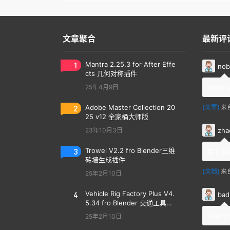
文章聚合
最新评
1
Mantra 2.25.3 for After Effe
nob
cts 几何对称插件
25年4月9日
thank 
2
Adobe Master Collection 20
[文章]
来
25 v12 全家桶大师版
zha
23年10月3日
3
Trowel V2.2 fro Blender三维
除了系
砖墙生成插件
[文档]
来
25年2月10日
4
Vehicle Rig Factory Plus V4.
bad
5.34 fro Blender 交通工具汽
车绑定插件
Thank 
25年2月10日