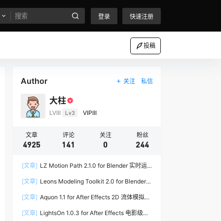
登录
快速注册
投稿
Author
关注
私信
大柱
LVIII
Lv3
VIPIII
文章
评论
关注
粉丝
4925
141
0
244
[文章]
LZ Motion Path 2.1.0 for Blender 实时运
动路径编辑插件
[文章]
Leons Modeling Toolkit 2.0 for Blender
建筑建模工具包
[文章]
Aquon 1.1 for After Effects 2D 流体模拟插
件
[文章]
LightsOn 1.0.3 for After Effects 电影级镜