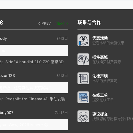
论
联系与合作
PREV
NEXT
优惠活动
ody
8月3日
查看本站的最新优惠
you
插件商城
SideFX houdini 21.0.729 高级3D特效软件
自：
在线购买付费资源
ozun123
8月3日
法律声明
本站的法律声明
统降级，还有其他解决方案吗？
在线工单
Redshift fro Cinema 4D 手动安装教程
自：
提交在线工单
boy007
7月15日
建议提交
按照您的意愿指导我们发
you. Wow, 2026 is here 😊