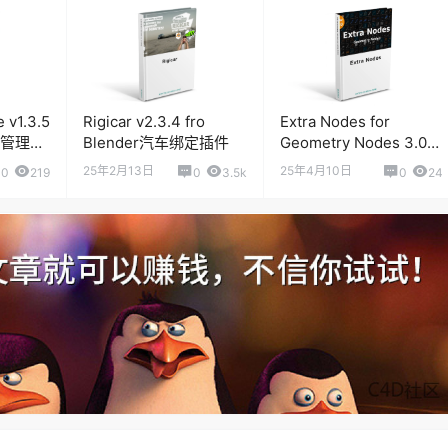
 v1.3.5
Rigicar v2.3.4 fro
Extra Nodes for
颜色管理控
Blender汽车绑定插件
Geometry Nodes 3.0
for blender 程序化动态
25年2月13日
25年4月10日
0
219
0
3.5k
0
24
图形预设