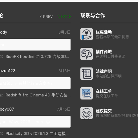
论
联系与合作
PREV
NEXT
优惠活动
ody
8月3日
查看本站的最新优惠
you
插件商城
SideFX houdini 21.0.729 高级3D特效软件
自：
在线购买付费资源
ozun123
8月3日
法律声明
本站的法律声明
统降级，还有其他解决方案吗？
在线工单
Redshift fro Cinema 4D 手动安装教程
自：
提交在线工单
boy007
7月15日
建议提交
按照您的意愿指导我们发
you. Wow, 2026 is here 😊
Plasticity 3D v2026.1.3 曲面建模软件
自：