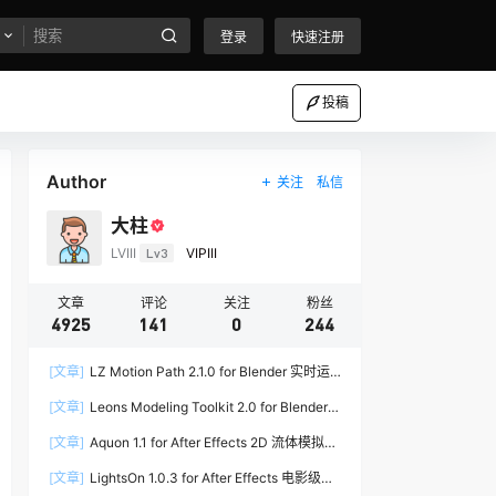
登录
快速注册
投稿
Author
关注
私信
大柱
LVIII
Lv3
VIPIII
文章
评论
关注
粉丝
4925
141
0
244
[文章]
LZ Motion Path 2.1.0 for Blender 实时运
动路径编辑插件
[文章]
Leons Modeling Toolkit 2.0 for Blender
建筑建模工具包
[文章]
Aquon 1.1 for After Effects 2D 流体模拟插
件
[文章]
LightsOn 1.0.3 for After Effects 电影级镜