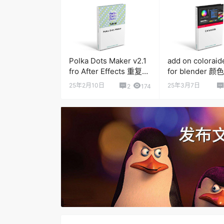
Polka Dots Maker v2.1
add on coloraide
fro After Effects 重复背
for blender 
景MG动画脚本
制工具
25年2月10日
25年3月7日
2
174