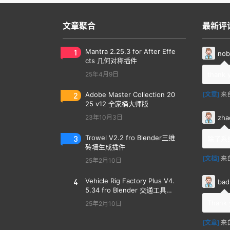
文章聚合
最新评
1
Mantra 2.25.3 for After Effe
nob
cts 几何对称插件
25年4月9日
thank 
2
Adobe Master Collection 20
[文章]
来
25 v12 全家桶大师版
zha
23年10月3日
3
Trowel V2.2 fro Blender三维
除了系
砖墙生成插件
[文档]
来
25年2月10日
4
Vehicle Rig Factory Plus V4.
bad
5.34 fro Blender 交通工具汽
车绑定插件
Thank 
25年2月10日
[文章]
来