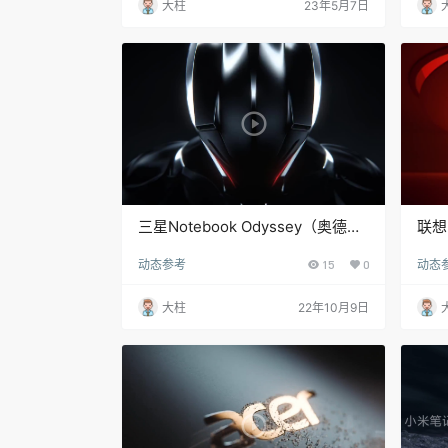
大柱
23年5月7日
三星Notebook Odyssey（奥德
联想
赛）笔记本产品宣传视频
画 b
动态参考
15
0
动态
大柱
22年10月9日