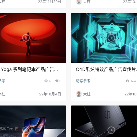
大柱
22年11月29日
大柱
22年10
 Yoga 系列笔记本产品广告动
C4D酷炫特效产品广告宣传片
y Ars Thanea8
2022 Helios 300 Spatial Lab
参考
4
0
动态参考
164
Edition by Wild Design
大柱
22年10月4日
大柱
22年1