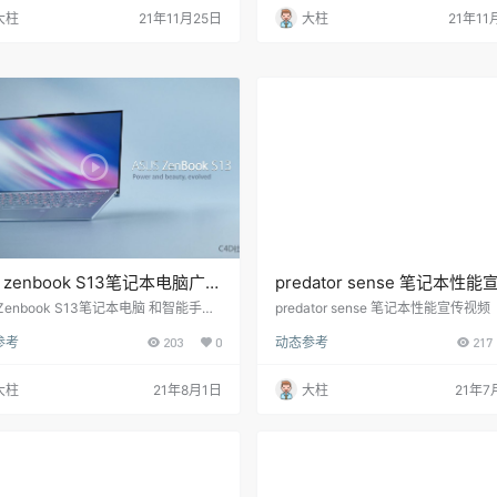
大柱
21年11月25日
大柱
21年11
 zenbook S13笔记本电脑广告
predator sense 笔记本性能
视频
Zenbook S13笔记本电脑 和智能手机
predator sense 笔记本性能宣传视频
，笔记本如今也开始进入窄边框“全面
参考
203
0
动态参考
217
时代。同时，在收窄黑边过程中遇到的
难题同样是前置摄像头（包括Windows
lo红外镜头）如何隐藏的问题。 此前，
大柱
21年8月1日
大柱
21年7
在Matebook上创造出键盘下弹出前
创造性方案，现在，做笔记本更资深的
则想出一套新办法，即“前刘海”。 全新
nBook S13（UX392）因此做到了2.5
的…