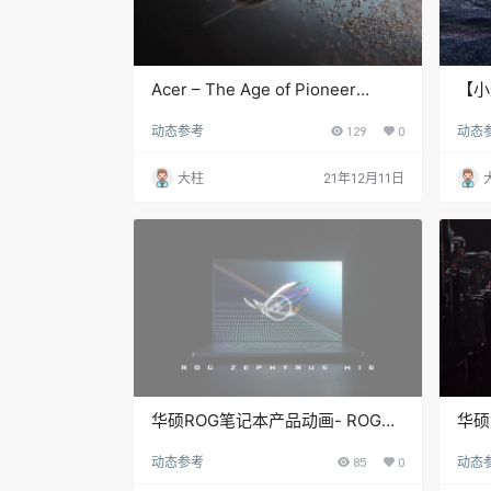
Acer – The Age of Pioneer
【小
Spin7 笔记本电脑产品动画
觉盛
动态参考
129
0
动态
大柱
21年12月11日
华硕ROG笔记本产品动画- ROG
华硕
ZEPHYRUS M16
ZE
动态参考
85
0
动态