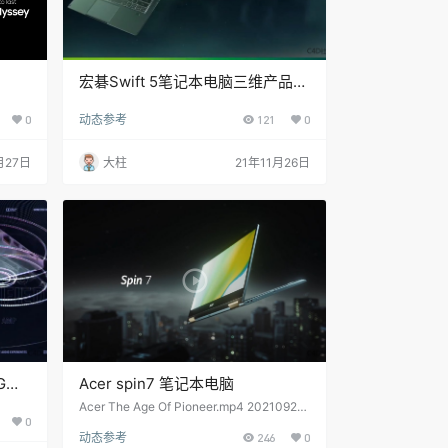
宏碁Swift 5笔记本电脑三维产品-
y
暗黑风格
0
动态参考
121
0
月27日
大柱
21年11月26日
G
Acer spin7 笔记本电脑
Acer The Age Of Pioneer.mp4 20210921
0
104413.885
动态参考
246
0