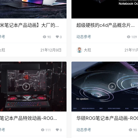
米笔记本产品动画】大厂的视
超级硬核的c4d产品概念片
宴
Samsung Notebook Odysse
参考
90
0
动态参考
109
大柱
21年12月9日
大柱
21年11
笔记本产品特效动画-ROG
华硕ROG笔记本产品动画-RO
PHYRUS系列笔记本
Zephyus G15
参考
111
0
动态参考
90