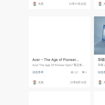
大柱
21年11月25日
Acer – The Age of Pioneer
华硕
Spin7 笔记本电脑产品动画
视频
Acer The Age Of Pioneer Spin7 笔记本电
华硕 
脑产品动画
一样
动态参考
327
0
动态
屏”
最大
Hel
大柱
21年8月14日
华为曾
摄的
华硕
的Ze
mm