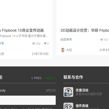
s Flipbook 13商业宣传动画
3D动画设计欣赏：华硕 Flipbo
13宣传视频
s Flipbook 13 U子市场 當沙子遇水凝結
动态参考
723
淌的形狀，其承載著水的記憶，經過時
参考
224
0
煉成結晶的模樣。在快速流動地社會
象徵產品經過時代磨練出高質感的質
大柱
21年3
 運用沙子模擬水的動態，比喻流動的社
大柱
21年7月19日
象，展現產品包容萬象變化的特性視覺
以液態結晶、 水面波紋、瀑布流動展現
多元性，傳達產品於各種情境的高適性
控筆所到之處隨著創作者的思緒產生智
，呼應著 ZenBook系列一貫…
论
联系与合作
PREV
NEXT
优惠活动
ody
8月3日
查看本站的最新优惠
you
插件商城