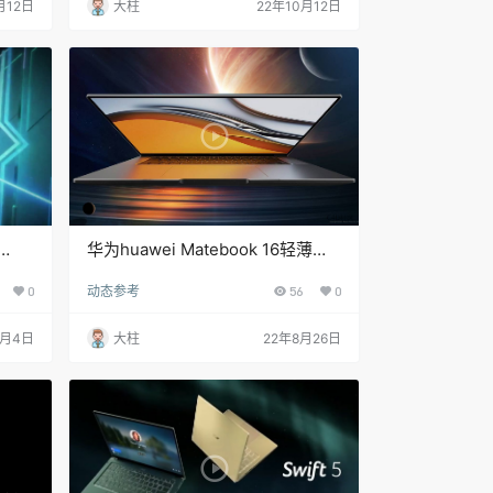
月12日
大柱
22年10月12日
华为huawei Matebook 16轻薄本
s
高性能设计性能广告宣传片
0
动态参考
56
0
0月4日
大柱
22年8月26日