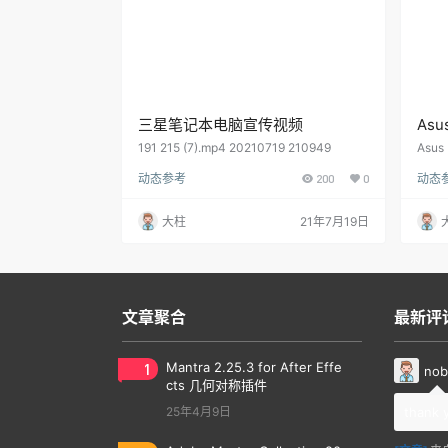
三星笔记本电脑宣传视频
Asu
191 215 (7).mp4 20210719 210949
Asu
成流
动态参考
200
0
动态
間淬
中，
量。
大柱
21年7月19日
會現
元素
水的
而觸
慧結晶
文章聚合
最新评
1
Mantra 2.25.3 for After Effe
nob
cts 几何对称插件
25年4月9日
thank 