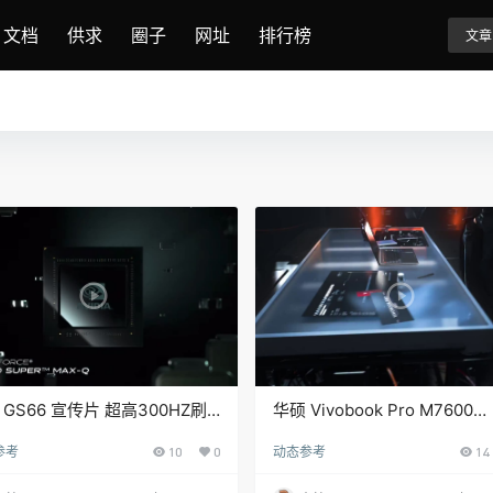
文档
供求
圈子
网址
排行榜
文章
 GS66 宣传片 超高300HZ刷
华硕 Vivobook Pro M7600
笔记本电脑
M7400笔记本电脑宣传视频
参考
10
0
动态参考
14