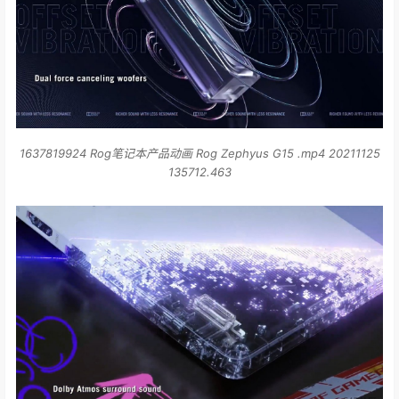
1637819924 Rog笔记本产品动画 Rog Zephyus G15 .mp4 20211125
135712.463