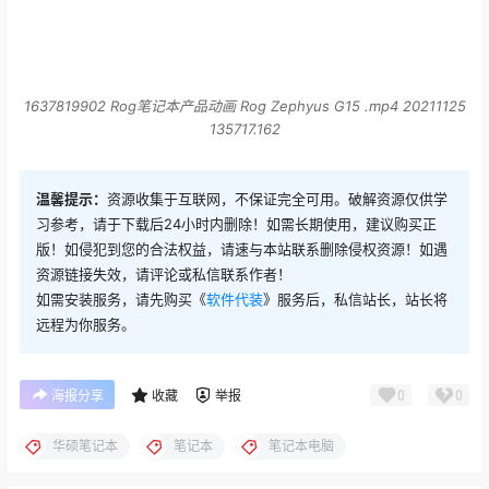
1637819902 Rog笔记本产品动画 Rog Zephyus G15 .mp4 20211125
135717.162
温馨提示：
资源收集于互联网，不保证完全可用。破解资源仅供学
习参考，请于下载后24小时内删除！如需长期使用，建议购买正
版！如侵犯到您的合法权益，请速与本站联系删除侵权资源！如遇
资源链接失效，请评论或私信联系作者！
如需安装服务，请先购买《
软件代装
》服务后，私信站长，站长将
远程为你服务。
0
0
海报分享
收藏
举报
华硕笔记本
笔记本
笔记本电脑
猜你喜欢