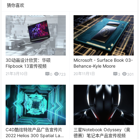
3D动画设计欣赏：华硕
Microsoft - Surface Book 03-
Flipbook 13宣传视频
Behance-Kyle Moore
21年3月10日
20年11月1日
0
723
3
301
C4D酷炫特效产品广告宣传片
三星Notebook Odyssey（奥
2022 Helios 300 Spatial Labs
德赛）笔记本产品宣传视频
Edition by Wild Design
22年10月4日
22年10月9日
0
164
0
15