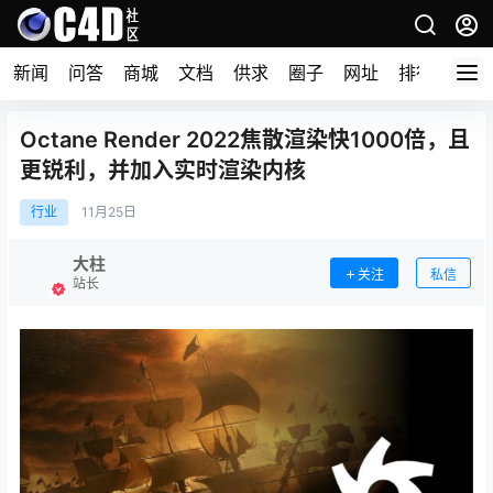
新闻
问答
商城
文档
供求
圈子
网址
排行榜
Octane Render 2022焦散渲染快1000倍，且
更锐利，并加入实时渲染内核
行业
11月
25日
大柱
关注
私信
站长