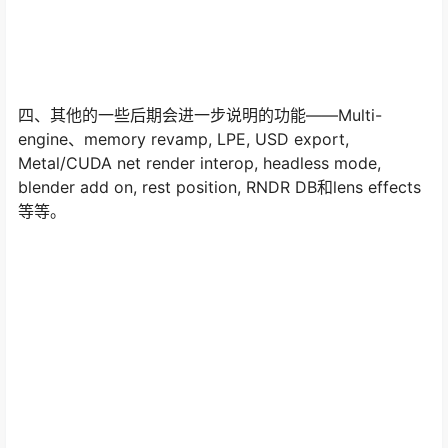
四、其他的一些后期会进一步说明的功能——Multi-
engine、memory revamp, LPE, USD export,
Metal/CUDA net render interop, headless mode,
blender add on, rest position, RNDR DB和lens effects
等等。