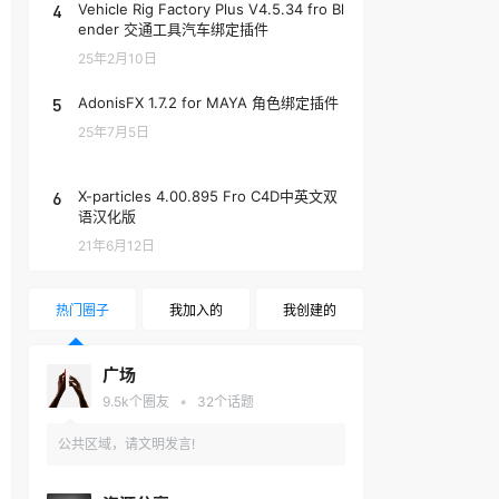
4
Vehicle Rig Factory Plus V4.5.34 fro Bl
ender 交通工具汽车绑定插件
25年2月10日
5
AdonisFX 1.7.2 for MAYA 角色绑定插件
25年7月5日
6
X-particles 4.00.895 Fro C4D中英文双
语汉化版
21年6月12日
热门圈子
我加入的
我创建的
广场
•
9.5k
个圈友
32
个话题
公共区域，请文明发言!