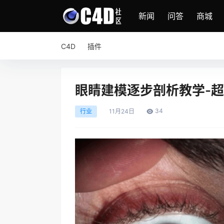
新闻
问答
商城
C4D
插件
眼睛建模逐步剖析教学-
34
行业
11月
24日