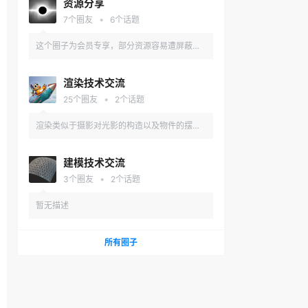
资源分享
•
7
个圈友
6
个话题
这个圈子为会员专享，部分资源容易遭屏蔽，
所以在这里找吧。
渲染技术交流
•
25
个圈友
2
个话题
渲染类似于摄影对光影的构造以及物件的摆放
追求一种视觉上的平衡，在这里放肆的说说你
建模技术交流
的理解，好的见解你也可以使用本站的付费通
•
3
个圈友
2
个话题
道。
暂无描述
所有圈子