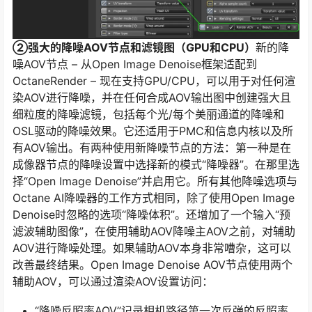
②强大的降噪AOV节点和滤镜图（GPU和CPU）
新的降
噪AOV节点 – 从Open Image Denoise框架适配到
OctaneRender – 现在支持GPU/CPU，可以用于对任何渲
染AOV进行降噪，并在任何合成AOV输出图中创建强大且
细粒度的降噪滤镜，包括每个光/每个美丽通道的降噪和
OSL驱动的降噪效果。它还适用于PMC和信息内核以及所
有AOV输出。有两种使用新降噪节点的方法：第一种是在
成像器节点的降噪设置中选择新的模式“降噪器”。在那里选
择“Open Image Denoise”并启用它。所有其他降噪选项与
Octane AI降噪器的工作方式相同，除了使用Open Image
Denoise时忽略的选项“降噪体积”。还增加了一个输入“预
滤波辅助图像”，在使用辅助AOV降噪主AOV之前，对辅助
AOV进行降噪处理。如果辅助AOV本身非常嘈杂，这可以
改善最终结果。Open Image Denoise AOV节点使用两个
辅助AOV，可以通过渲染AOV设置访问：
“降噪反照率AOV”记录相机路径第一次反弹的反照率