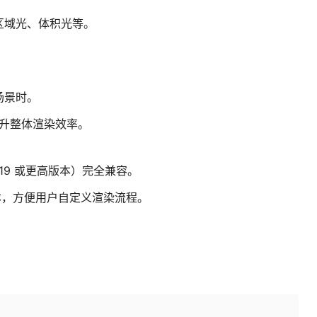
区域光、体积光等。
场景时。
，提升整体渲染效率。
ni 19 或更高版本）完全兼容。
hon 脚本，方便用户自定义渲染流程。