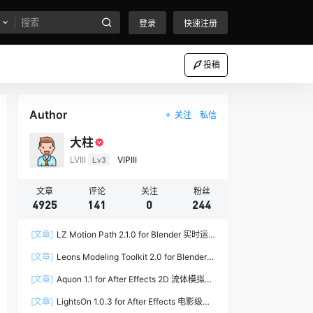
登录
快速注册
投稿
Author
关注
私信
大柱
LVIII
Lv3
VIPIII
文章
评论
关注
粉丝
4925
141
0
244
[文章]
LZ Motion Path 2.1.0 for Blender 实时运
动路径编辑插件
[文章]
Leons Modeling Toolkit 2.0 for Blender
建筑建模工具包
[文章]
Aquon 1.1 for After Effects 2D 流体模拟插
件
[文章]
LightsOn 1.0.3 for After Effects 电影级镜