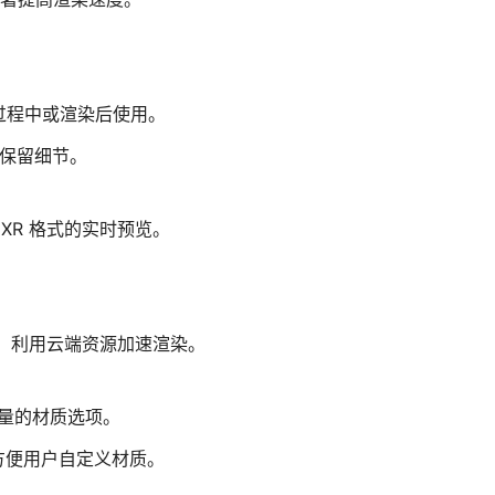
过程中或渲染后使用。
并保留细节。
EXR 格式的实时预览。
。
ud，利用云端资源加速渲染。
质量的材质选项。
lder，方便用户自定义材质。