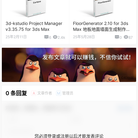
3d-kstudio Project Manager
FloorGenerator 2.10 for 3ds
v3.35.75 for 3ds Max
Max 地板地面墙面生成制作插
件
25年2月11日
25年5月28日
6
2.4k
0
87
0 条回复
文章作者
管理员
A
M
欢迎您，新朋友，感谢参与互动！
确认修改
您必须登录或注册以后才能发表评论