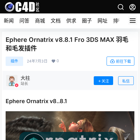
新闻
问答
商城
文档
供求
圈子
网址
排行榜
Ephere Ornatrix v8.8.1 Fro 3DS MAX 羽毛
和毛发插件
0
插件
24年7月3日
前往下载
大柱
关注
私信
站长
Ephere Ornatrix v8..8.1