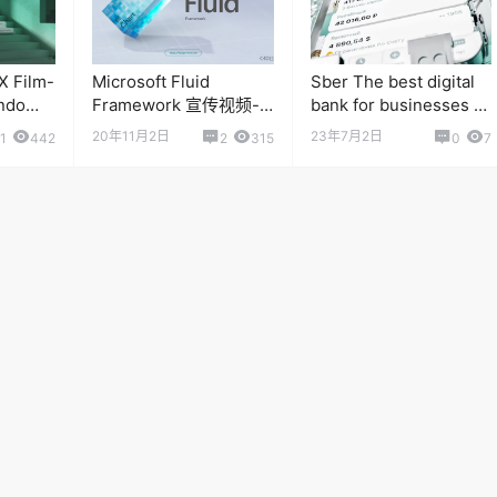
X Film-
Microsoft Fluid
Sber The best digital
ndo
Framework 宣传视频-
bank for businesses 数
极具美乳化感
字银行APP动态设计表
20年11月2日
23年7月2日
1
442
2
315
0
7
现