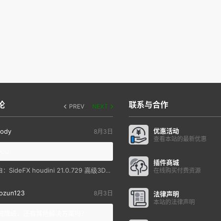
论
联系与合作
PREV
NEXT
优惠活动
ody
8月3日
查看本站的最新优惠
you
插件商城
SideFX houdini 21.0.729 高级3D特效软件
自：
在线购买付费资源
ozun123
8月3日
法律声明
本站的法律声明
统降级，还有其他解决方案吗？