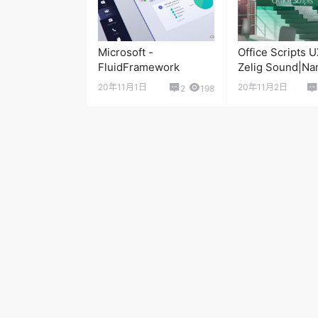
Microsoft -
Office Scripts U
FluidFramework
Zelig Sound|Na
Costa
20年11月1日
20年11月2日
2
198