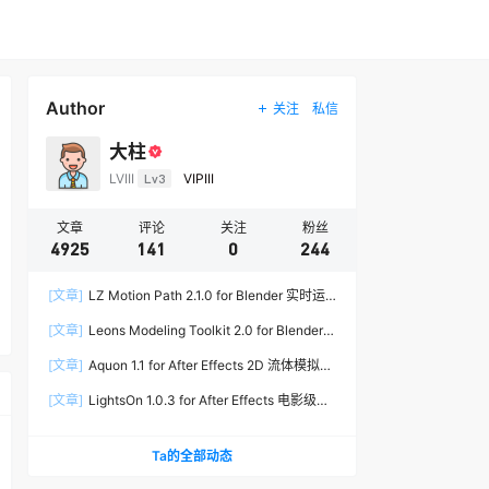
Author
关注
私信
大柱
LVIII
Lv3
VIPIII
文章
评论
关注
粉丝
4925
141
0
244
[文章]
LZ Motion Path 2.1.0 for Blender 实时运
动路径编辑插件
[文章]
Leons Modeling Toolkit 2.0 for Blender
建筑建模工具包
[文章]
Aquon 1.1 for After Effects 2D 流体模拟插
件
[文章]
LightsOn 1.0.3 for After Effects 电影级镜
头光晕插件
Ta的全部动态