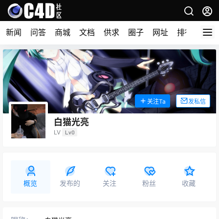
新闻
问答
商城
文档
供求
圈子
网址
排行榜
关注Ta
发私信
白猫光亮
LV
Lv0
概览
发布的
关注
粉丝
收藏