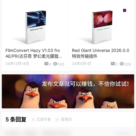
FilmConvert Hazy V1.03 fro
Red Giant Universe 2026.0.0
AE/PR/达芬奇 梦幻柔光朦胧扩
特效传输插件
散插件
24年12月14日
24年5月1日
0
535
0
326
5 条回复
文章作者
管理员
A
M
欢迎您，新朋友，感谢参与互动！
确认修改