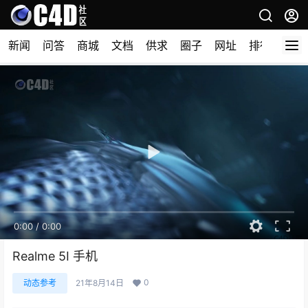
新闻
问答
商城
文档
供求
圈子
网址
排行榜
0:00
/
0:00
Realme 5I 手机
0
动态参考
21年8月14日