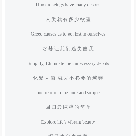
Human beings have many desires
人 类 就 有 多 少 欲 望
Greed causes us to get lost in ourselves
贪 婪 让 我 们 迷 失 自 我
Simplify, Eliminate the unnecessary details
化 繁 为 简 减 去 不 必 要 的 琐 碎
and return to the pure and simple
回 归 最 纯 粹 的 简 单
Explore life’s vibrant beauty