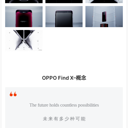
OPPO Find X–概念
The future holds countless possibilities
未 来 有 多 少 种 可 能