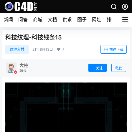
新闻
问答
商城
文档
供求
圈子
网址
排行榜
科技纹理-科技线条15
0
纹理素材
21年8月13日
前往下载
大柱
关注
私信
站长