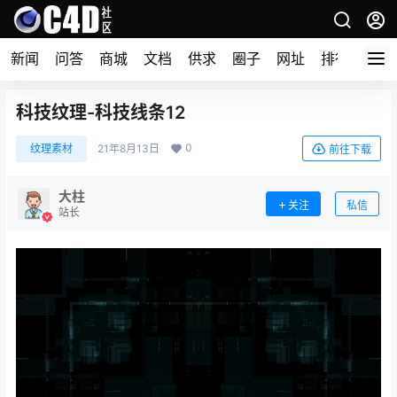
新闻
问答
商城
文档
供求
圈子
网址
排行榜
科技纹理-科技线条12
0
纹理素材
21年8月13日
前往下载
大柱
关注
私信
站长