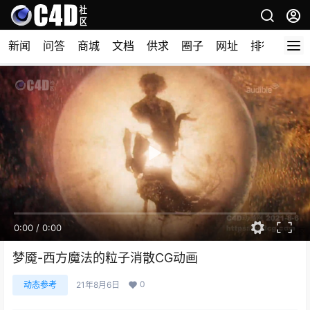
新闻
问答
商城
文档
供求
圈子
网址
排行榜
0:00
/
0:00
梦魇-西方魔法的粒子消散CG动画
0
动态参考
21年8月6日