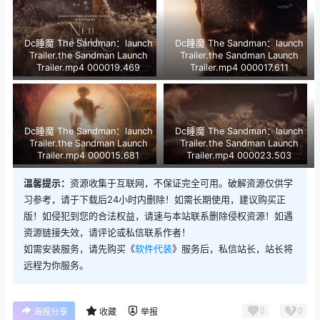
Dc睡魔 The Sandman：launch
Dc睡魔 The Sandman：launch
Trailer.the Sandman Launch
Trailer.the Sandman Launch
Trailer.mp4 000019.469
Trailer.mp4 000017.611
Dc睡魔 The Sandman：launch
Dc睡魔 The Sandman：launch
Trailer.the Sandman Launch
Trailer.the Sandman Launch
Trailer.mp4 000015.681
Trailer.mp4 000023.503
温馨提示：
资源收集于互联网，不保证完全可用。破解资源仅供学
习参考，请于下载后24小时内删除！如需长期使用，建议购买正
版！如侵犯到您的合法权益，请速与本站联系删除侵权资源！如遇
资源链接失效，请评论或私信联系作者！
如需安装服务，请先购买《
软件代装
》服务后，私信站长，站长将
远程为你服务。
0
0
海报分享
收藏
举报