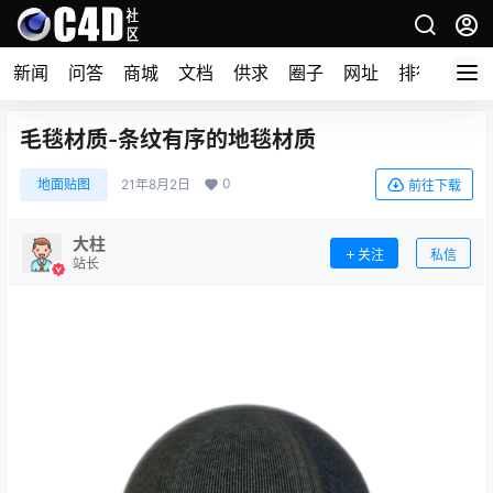
新闻
问答
商城
文档
供求
圈子
网址
排行榜
毛毯材质-条纹有序的地毯材质
0
地面贴图
21年8月2日
前往下载
大柱
关注
私信
站长