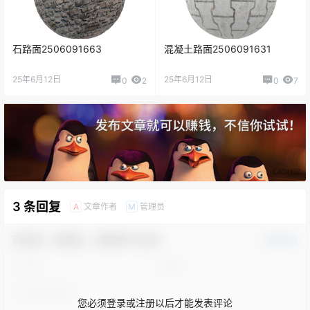
石路面2506091663
混凝土路面2506091631
25年6月12日
25年6月12日
0
2
0
7
3 条回复
文章作者
管理员
A
M
欢迎您，新朋友，感谢参与互动！
确认修改
您必须登录或注册以后才能发表评论