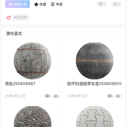
0
0
海报分享
收藏
举报
地毯材质
猜你喜欢
铁轨250609987
损坏的道路带车道250609955
25年6月10日
25年6月10日
0
4
0
7