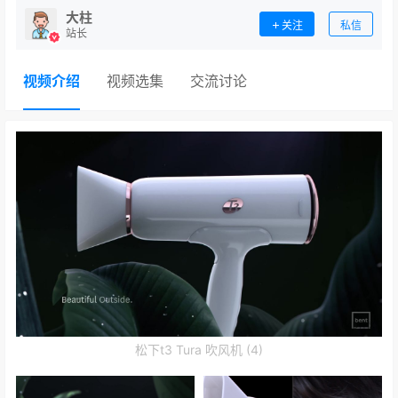
大柱
关注
私信
站长
视频介绍
视频选集
交流讨论
松下t3 Tura 吹风机 (4)