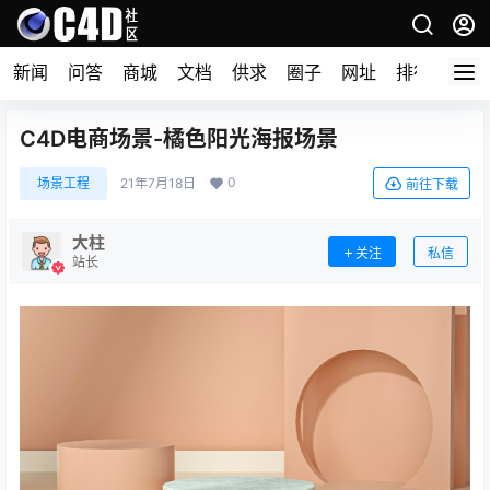
新闻
问答
商城
文档
供求
圈子
网址
排行榜
C4D电商场景-橘色阳光海报场景
0
场景工程
21年7月18日
前往下载
大柱
关注
私信
站长