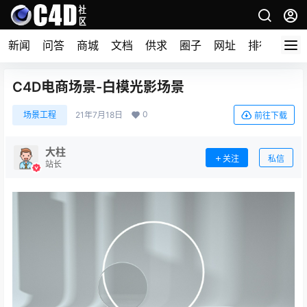
新闻
问答
商城
文档
供求
圈子
网址
排行榜
C4D电商场景-白模光影场景
0
场景工程
21年7月18日
前往下载
大柱
关注
私信
站长