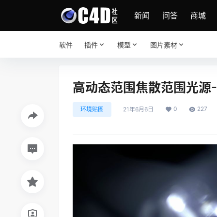
新闻
问答
商城
软件
插件
模型
图片素材
高动态范围焦散范围光源-5
0
227
环境贴图
21年6月6日