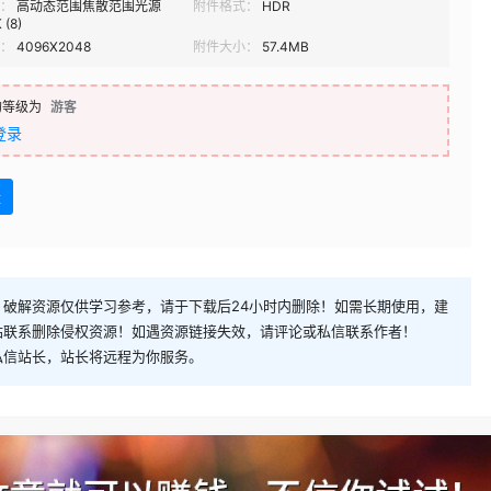
：
高动态范围焦散范围光源
附件格式：
HDR
 (8)
：
4096X2048
附件大小：
57.4MB
的等级为
游客
登录
盘
破解资源仅供学习参考，请于下载后24小时内删除！如需长期使用，建
站联系删除侵权资源！如遇资源链接失效，请评论或私信联系作者！
私信站长，站长将远程为你服务。