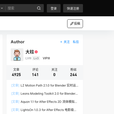
登录
快速注册
投稿
Author
关注
私信
大柱
LVIII
Lv3
VIPIII
文章
评论
关注
粉丝
4925
141
0
244
[文章]
LZ Motion Path 2.1.0 for Blender 实时运
动路径编辑插件
[文章]
Leons Modeling Toolkit 2.0 for Blender
建筑建模工具包
[文章]
Aquon 1.1 for After Effects 2D 流体模拟插
件
[文章]
LightsOn 1.0.3 for After Effects 电影级镜