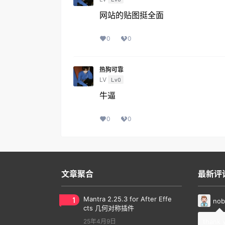
网站的贴图挺全面
0
0
热狗可靠
LV
Lv0
牛逼
0
0
文章聚合
最新评
1
Mantra 2.25.3 for After Effe
nob
cts 几何对称插件
25年4月9日
thank 