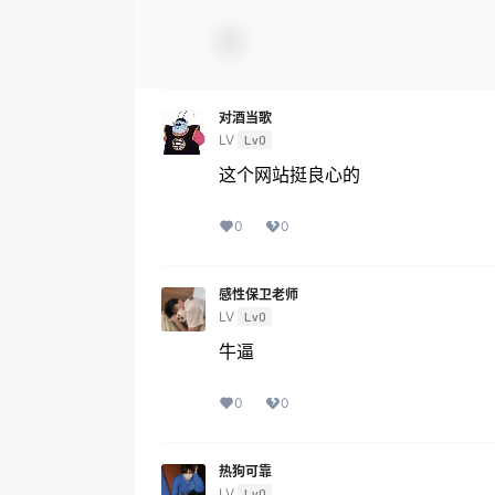
对酒当歌
LV
Lv0
这个网站挺良心的
0
0
感性保卫老师
LV
Lv0
牛逼
0
0
热狗可靠
LV
Lv0