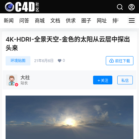
新闻
问答
商城
文档
供求
圈子
网址
排行榜
4K-HDRI-全景天空-金色的太阳从云层中探出
头来
0
环境贴图
21年6月6日
前往下载
大柱
关注
私信
站长