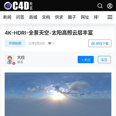
新闻
问答
商城
文档
供求
圈子
网址
排行榜
4K-HDRI-全景天空-太阳高照云层丰富
0
环境贴图
21年6月6日
前往下载
大柱
关注
私信
站长