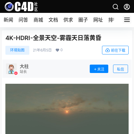
新闻
问答
商城
文档
供求
圈子
网址
排行榜
4K-HDRI-全景天空-雾霾天日落黄昏
0
环境贴图
21年6月5日
前往下载
大柱
关注
私信
站长