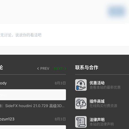
提交
暂无讨论，说说你的看法吧
论
联系与合作
PREV
NEXT
优惠活动
ody
8月3日
查看本站的最新优惠
you
插件商城
SideFX houdini 21.0.729 高级3D特效软件
自：
在线购买付费资源
ozun123
8月3日
法律声明
本站的法律声明