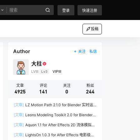
登录
快速注册
投稿
Author
关注
私信
大柱
LVIII
Lv3
VIPIII
文章
评论
关注
粉丝
4925
141
0
244
[文章]
LZ Motion Path 2.1.0 for Blender 实时运
动路径编辑插件
[文章]
Leons Modeling Toolkit 2.0 for Blender
建筑建模工具包
[文章]
Aquon 1.1 for After Effects 2D 流体模拟插
件
[文章]
LightsOn 1.0.3 for After Effects 电影级镜