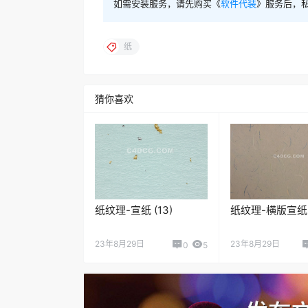
如需安装服务，请先购买《
软件代装
》服务后，
纸
猜你喜欢
纸纹理-宣纸 (13)
纸纹理-横版宣纸 (
23年8月29日
23年8月29日
0
5