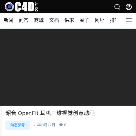
新闻
问答
商城
文档
供求
圈子
网址
排行榜
韶音 OpenFit 耳机三维视觉创意动画
0
动态参考
23年8月22日