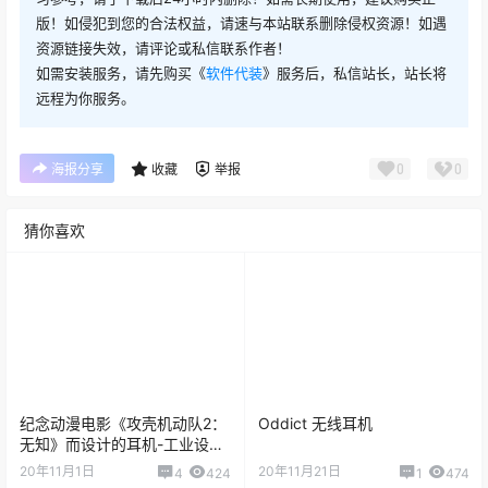
版！如侵犯到您的合法权益，请速与本站联系删除侵权资源！如遇
资源链接失效，请评论或私信联系作者！
如需安装服务，请先购买《
软件代装
》服务后，私信站长，站长将
远程为你服务。
0
0
海报分享
收藏
举报
猜你喜欢
纪念动漫电影《攻壳机动队2：
Oddict 无线耳机
无知》而设计的耳机-工业设计-
Jeff Shen
20年11月1日
20年11月21日
4
424
1
474