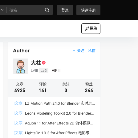
登录
快速注册
投稿
Author
关注
私信
大柱
LVIII
Lv3
VIPIII
文章
评论
关注
粉丝
4925
141
0
244
[文章]
LZ Motion Path 2.1.0 for Blender 实时运
动路径编辑插件
[文章]
Leons Modeling Toolkit 2.0 for Blender
建筑建模工具包
[文章]
Aquon 1.1 for After Effects 2D 流体模拟插
件
[文章]
LightsOn 1.0.3 for After Effects 电影级镜