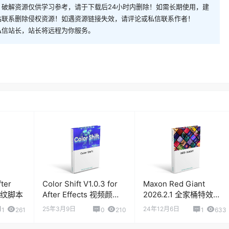
破解资源仅供学习参考，请于下载后24小时内删除！如需长期使用，建
站联系删除侵权资源！如遇资源链接失效，请评论或私信联系作者！
私信站长，站长将远程为你服务。
fter
Color Shift V1.0.3 for
Maxon Red Giant
摩尔纹脚本
After Effects 视频颜色
2026.2.1 全家桶特效插
渐变映射插件
件
25年3月9日
24年12月6日
1
261
0
210
1
633