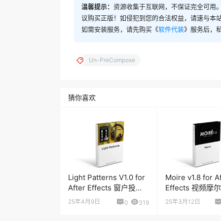
温馨提示：
资源收集于互联网，不保证完全可用。
议购买正版！如侵犯到您的合法权益，请速与本
如需安装服务，请先购买《
软件代装
》服务后，
Un-PreCompose
猜你喜欢
Light Patterns V1.0 for
Moire v1.8 for A
After Effects 窗户投影
Effects 视频
动画脚本
25年4月9日
25年3月12日
0
319