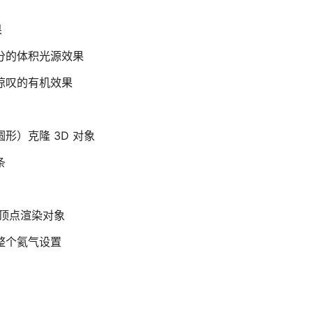
果
部分的体积光源效果
人惊叹的有机效果
形）克隆 3D 对象
条
和顶点渲染对象
整个氦气设置