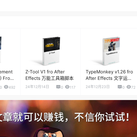
lement
Z-Tool V1 fro After
TypeMonkey v1.26 fro
) Fro
Effects 万能工具箱脚本
After Effects 文字运动
3D插件
排版脚本
24年12月14日
24年12月23日
0
492
0
117
0
72