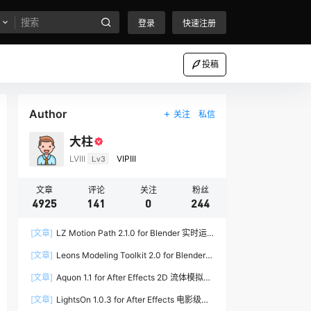
登录
快速注册
投稿
Author
关注
私信
大柱
LVIII
Lv3
VIPIII
文章
评论
关注
粉丝
4925
141
0
244
[文章]
LZ Motion Path 2.1.0 for Blender 实时运
动路径编辑插件
[文章]
Leons Modeling Toolkit 2.0 for Blender
建筑建模工具包
[文章]
Aquon 1.1 for After Effects 2D 流体模拟插
件
[文章]
LightsOn 1.0.3 for After Effects 电影级镜