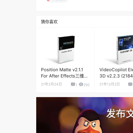
猜你喜欢
Position Matte v2.1.1
VideoCopilot E
For After Effects三维通
3D v2.2.3 (2184
道蒙板合成控制插件
After Effects 
21年2月24日
21年12月2日
1
292