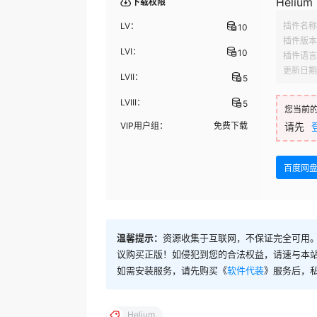
Helium 
下载权限
LV：
插件名称
10
插件版本
LVI：
10
插件语言
更新日期
LVII：
5
LVIII：
5
您当前
VIP用户组：
免费下载
请先
百度网
温馨提示：
资源收集于互联网，不保证完全可用。
议购买正版！如侵犯到您的合法权益，请速与本
如需安装服务，请先购买《
软件代装
》服务后，
Helium