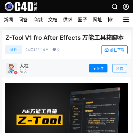
新闻
问答
商城
文档
供求
圈子
网址
排行榜
Z-Tool V1 fro After Effects 万能工具箱脚本
0
插件
24年12月14日
前往下载
大柱
关注
私信
站长