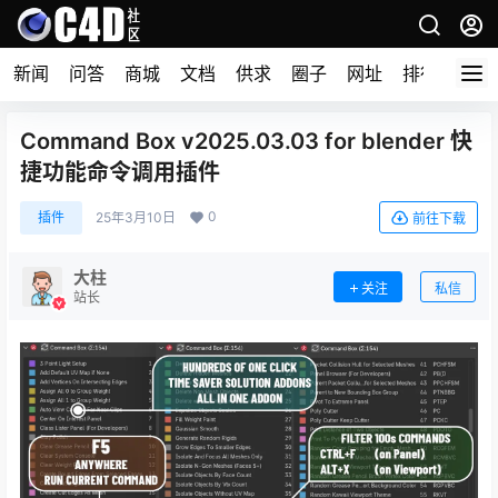
新闻
问答
商城
文档
供求
圈子
网址
排行榜
Command Box v2025.03.03 for blender 快
捷功能命令调用插件
0
插件
25年3月10日
前往下载
大柱
关注
私信
站长