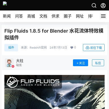
新闻
问答
商城
文档
供求
圈子
网址
排行榜
Flip Fluids 1.8.5 for Blender 水花流体特效模
拟插件
0
插件
来源：
Redshift官网
24年7月13日
前往下载
大柱
关注
私信
站长