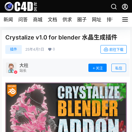
新闻
问答
商城
文档
供求
圈子
网址
排行榜
Crystalize v1.0 for blender 水晶生成插件
0
插件
25年4月1日
前往下载
大柱
关注
私信
站长