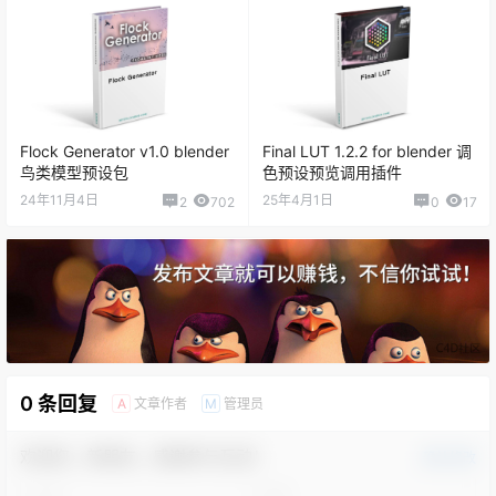
Flock Generator v1.0 blender
Final LUT 1.2.2 for blender 调
鸟类模型预设包
色预设预览调用插件
24年11月4日
25年4月1日
2
702
0
17
0 条回复
文章作者
管理员
A
M
欢迎您，新朋友，感谢参与互动！
确认修改