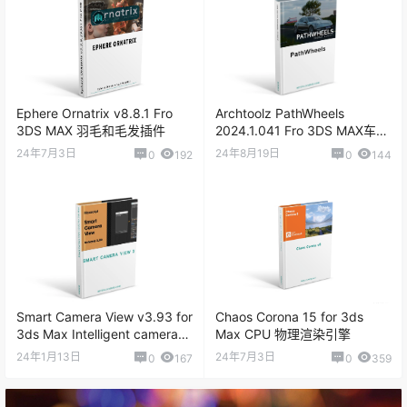
Ephere Ornatrix v8.8.1 Fro
Archtoolz PathWheels
3DS MAX 羽毛和毛发插件
2024.1.041 Fro 3DS MAX车辆
绑定插件
24年7月3日
24年8月19日
0
192
0
144
Smart Camera View v3.93 for
Chaos Corona 15 for 3ds
3ds Max Intelligent camera
Max CPU 物理渲染引擎
perspective plugin
24年1月13日
24年7月3日
0
167
0
359