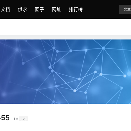
文档
供求
圈子
网址
排行榜
文章
555
LV
Lv0