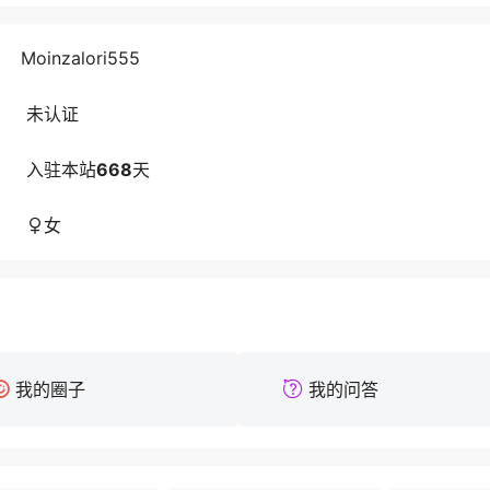
Moinzalori555
未认证
入驻本站
668
天
女
我的圈子
我的问答