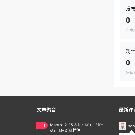
发
0
在本
粉
0
粉丝
文章聚合
最新评
1
Mantra 2.25.3 for After Effe
nob
cts 几何对称插件