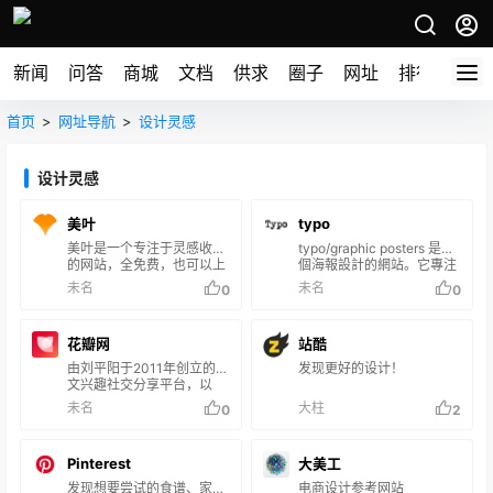
新闻
问答
商城
文档
供求
圈子
网址
排行榜
首页
>
网址导航
>
设计灵感
设计灵感
美叶
typo
美叶是一个专注于灵感收集
typo/graphic posters 是一
的网站，全免费，也可以上
個海報設計的網站。它專注
传你自己收集的灵感，相比
於印刷和圖形海報，從這個
未名
未名
0
0
于花瓣来说更加开放质量更
網站上你可以看到非常前衛
高。但是数量相对较少。
的設計與繽紛的配色，大部
分以文字海報居多，偶爾還
花瓣网
站酷
可以看到一些動態海報，覺
得是一個很棒很值得學習的
由刘平阳于2011年创立的中
发现更好的设计！
網站！ 當然它也有很棒的分
文兴趣社交分享平台，以
類服務，不過這個地方是需
“类Pinterest”模式为核心，
未名
大柱
0
2
要付費解鎖的，下方有影片
专注于为用户提供图片与灵
也提供給大家參考～
感采集、整理及社交互动服
务。 核心特色 灵感管理工
Pinterest
大美工
具：通过浏览器插件“采集
到花瓣”，用户可一键保存
发现想要尝试的食谱、家居
电商设计参考网站