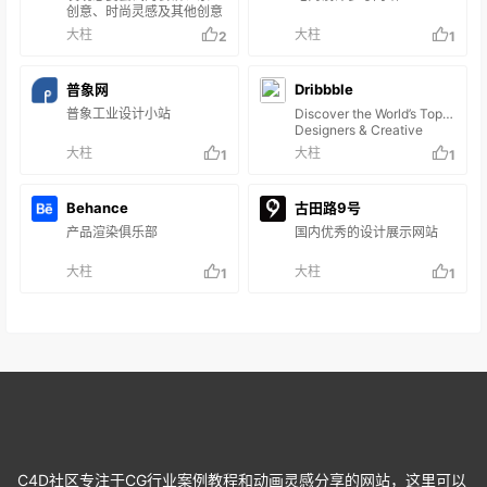
网页图片/视频至自定义“画
创意、时尚灵感及其他创意
板”，形成分类素材库，支
点子。
大柱
大柱
2
1
持瀑布流布局展示，视觉体
验直观高效； 兴趣社交生
态：用户可通过新浪微博、
QQ等账号登录，关注他人
普象网
Dribbble
画板并互动（转采、评
普象工业设计小站
Discover the World’s Top
论），构建以兴趣为纽带的
Designers & Creative
社…
Professionals
大柱
大柱
1
1
Behance
古田路9号
产品渲染俱乐部
国内优秀的设计展示网站
大柱
大柱
1
1
C4D社区专注于CG行业案例教程和动画灵感分享的网站，这里可以