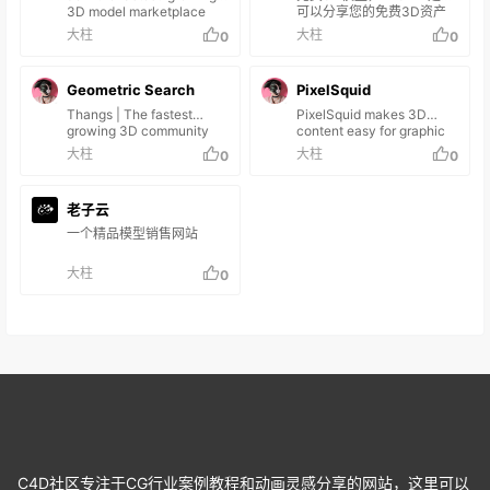
有主流软件，包括
3D model marketplace
可以分享您的免费3D资产
Blender、Cinema 4D、
today!
并立即下载任何您喜欢的地
大柱
大柱
0
0
Maya 和 3ds Max。
方。 TF3DM拥有
15000+三维模型，各种格
式的BLENDER，OBJ，
Geometric Search
PixelSquid
3DS，C4D，MAX，
MAYA，您可以完全免费下
Thangs | The fastest
PixelSquid makes 3D
载。
growing 3D community
content easy for graphic
designers to download at
大柱
大柱
0
0
any angle as transparent
PNG or PSD. Free
Photoshop plugin also
老子云
available.
一个精品模型销售网站
大柱
0
C4D社区专注于CG行业案例教程和动画灵感分享的网站，这里可以