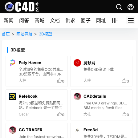
新闻
问答
商城
文档
供求
圈子
网址
排行榜
首页
>
网址导航
>
3D模型
3D模型
Poly Haven
魔顿网
全球知名的免费CC0共享
免费C4D资源下载
3D资源平台，由南非HDR
摄影师Greg Zaal于2017年
大柱
大柱
0
3
发起，整合HDRI Haven、
Texture Haven和3D
Model Haven三大项目，专
Relebook
CADdetails
注于为3D艺术家、游戏开
发者及视觉效果从业者提供
海外3d模型和免费贴图网
Free CAD drawings, 3D
高质量、无版权限制的创作
站。Relebook 是一个提供
BIM models, Revit files
素材。 核心特色 全品类资
数百万个高质量 3D 模型和
and Specs
Oscar
大柱
0
0
源库：涵盖HDRI环境贴图
免费 3D 纹理的网站。这些
（16K分辨率真实光照模
资源涵盖建筑、自然、人物
拟）、照片扫描PBR纹理
和场景等多个类别，非常适
（如木纹、金属、石材）及
CG TRADER
Free3d
合游戏设计、动画、3D 建
超精细3D模型（建…
模和室内设计。它们兼容所
Join the fastest-growing
免费3D模型，TF3DM是您