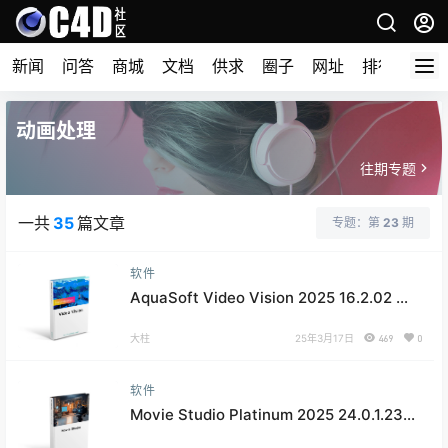
新闻
问答
商城
文档
供求
圈子
网址
排行榜
动画处理
往期专题
一共
35
篇文章
专题：第
23
期
软件
AquaSoft Video Vision 2025 16.2.02 视
频剪辑软件
大柱
25年3月17日
469
0
软件
Movie Studio Platinum 2025 24.0.1.239
家庭视频剪辑工作站