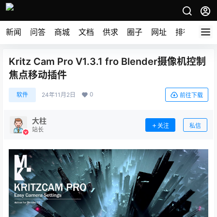
新闻
问答
商城
文档
供求
圈子
网址
排行榜
Kritz Cam Pro V1.3.1 fro Blender摄像机控制
焦点移动插件
0
软件
24年11月2日
前往下载
大柱
关注
私信
站长