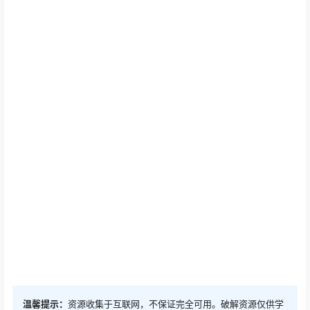
温馨提示：
资源收集于互联网，不保证完全可用。破解资源仅供学
习参考，请于下载后24小时内删除！如需长期使用，建议购买正
版！如侵犯到您的合法权益，请速与本站联系删除侵权资源！如遇