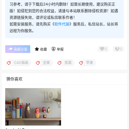
资源链接失效，请评论或私信联系作者！
如需安装服务，请先购买《
软件代装
》服务后，私信站长，站长将
远程为你服务。
0
0
海报分享
收藏
举报
C4D插画
坚果
氛围
苹果
猜你喜欢
Apple AirTag
22年10月11日