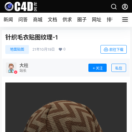
新闻
问答
商城
文档
供求
圈子
网址
排行榜
针织毛衣贴图纹理-1
0
地面贴图
21年10月19日
前往下载
大柱
关注
私信
站长