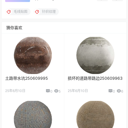
毛线贴图
针织纹理
猜你喜欢
土路带水坑250609995
损坏的道路带路边250609963
25年6月10日
25年6月10日
0
5
0
6