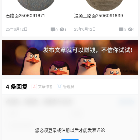
石路面2506091671
混凝土路面2506091639
25年6月12日
25年6月12日
0
1
0
1
4 条回复
文章作者
管理员
A
M
欢迎您，新朋友，感谢参与互动！
确认修改
您必须登录或注册以后才能发表评论